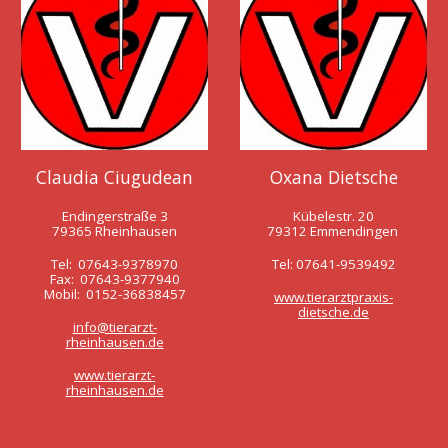
Claudia Ciugudean
Oxana Dietsche
Endingerstraße 3
Kübelestr. 20
79365 Rheinhausen
79312 Emmendingen
Tel: 07643-9378970
Tel: 07641-9539492
Fax: 07643-9377940
Mobil: 0152-36838457
www.tierarztpraxis-
dietsche.de
info@tierarzt-
rheinhausen.de
www.tierarzt-
rheinhausen.de