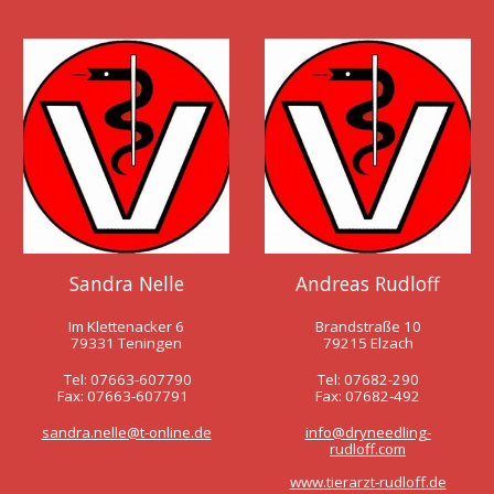
Sandra Nelle
Andreas Rudloff
Im Klettenacker 6
Brandstraße 10
79331 Teningen
79215 Elzach
Tel: 07663-607790
Tel: 07682
-
290
Fax: 07663-607791
Fax: 07682
-
492
sandra.nelle@t-online.de
info@dryneedling-
rudloff.com
www.tierarzt-rudloff.de