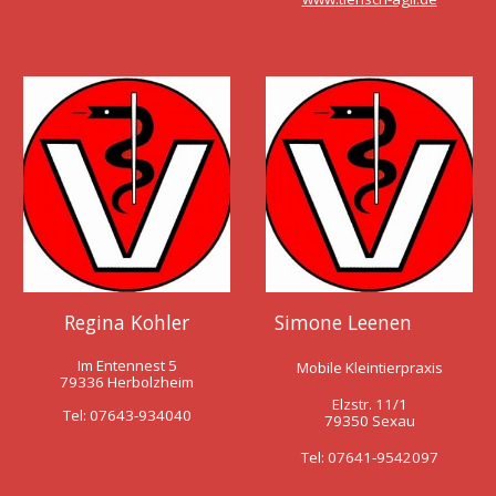
Regina Kohler
Simone Leenen
Im Entennest 5
Mobile Kleintierpraxis
79336 Herbolzheim
Elzstr. 11/1
Tel: 07643-934040
793
50
Sexau
Tel: 07641
-
9542097