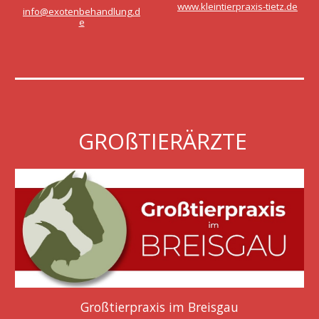
www.kleintierpraxis-tietz.de
info@exotenbehandlung.d
e
GROßTIERÄRZTE
Großtierpraxis im Breisgau