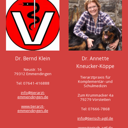
Dr. Annette
Dr. Bernd Klein
Kneucker-Köppe
Neustr. 16
79312 Emmendingen
Tierarztpraxis für
Komplementär- und
Tel: 07641-416888
Schulmedizin
info@tierarzt-
Zum Krummacker 4a
emmendingen.de
79279 Vörstetten
www.tierarzt-
Tel: 07666-7868
emmendingen.de
info@tierisch-agil.de
www.tierisch-agil.de