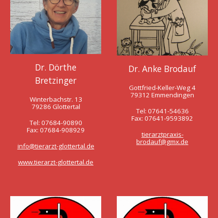
Dr. Dörthe
Dr. Anke Brodauf
Bretzinger
Gottfried-Keller-Weg 4
79312 Emmendingen
Winterbachstr. 13
79286 Glottertal
Tel: 07641-54636
Fax: 07641-9593892
Tel: 07684-90890
Fax: 07684-908929
tierarztpraxis-
brodauf@gmx.de
info@tierarzt-glottertal.de
www.tierarzt-glottertal.de